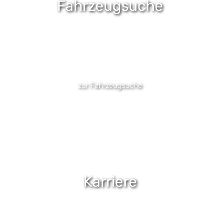
Fahrzeugsuche
Finde dein Traumauto - ob
Occasion, Neuwagen oder
Vorführwagen !
zur Fahrzeugsuche
Karriere
Bist du auf der Suche nach
einer neuen